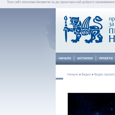
Този сайт използва бисквитки за да гарантира най-доброто преживяване
НАЧАЛО
АКТУАЛНО
ПРОЕКТИ
Начало
»
Видео
»
Видео проект