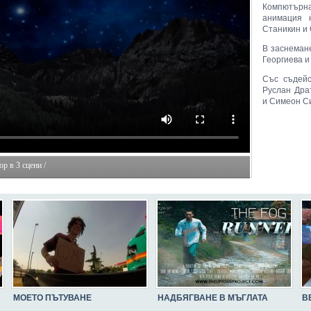
Компютър
анимация 
Станикин и
В заснеман
Георгиева и
Със съдейс
Руслан Дра
и Симеон Си
р в 3 сцени /
МОЕТО ПЪТУВАНЕ
НАДБЯГВАНЕ В МЪГЛАТА
В