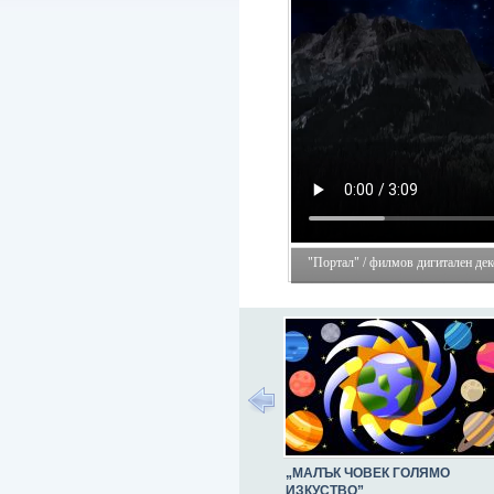
"Портал" / филмов дигитален деко
„МАЛЪК ЧОВЕК ГОЛЯМО
ИЗКУСТВО”