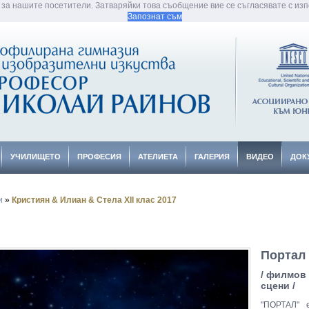
 за нашите посетители. Затваряйки това съобщение вие се съгласявате с изпо
Запознат съм
УЧИЛИЩЕТО
ПРОФЕСИЯ
АТЕЛИЕТА
ГАЛЕРИЯ
ВИДЕО
ДОК
и
»
Кристиян & Илиан & Стела XII клас 2017
Портал
/ филмов 
сцени /
"ПОРТАЛ" 