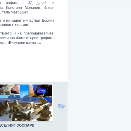
на графика с 3Д дизайн и
на Кристиян Миланов, Илиан
 Стела Матоушек.
ето на кадрите участват Дорина
 Илиан Станикин.
твието и на преподавателите:
тостинов /
Компютърна графика
/
мов /Визуални изкуства/
ЕСЕЛИЯТ ЗООПАРК
"МОСТЪТ КЪМ КРЕПОСТТА"
"BONOB