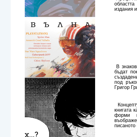
областта
издания и
В знако
бъдат по
създадени
под ръко
Григор Гр
Концепту
книгата к
форми 
въображе
писаното 