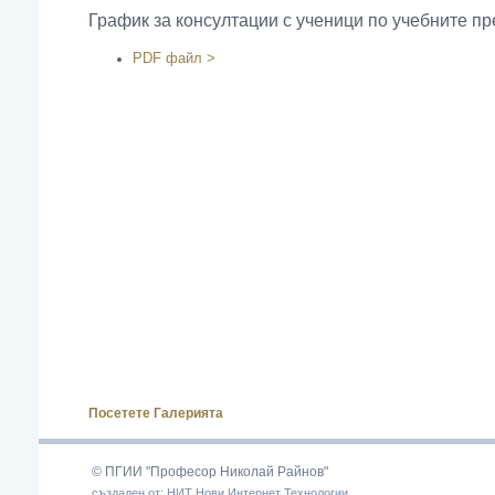
График за консултации с ученици по учебните пре
PDF файл
>
Посетете Галерията
© ПГИИ "Професор Николай Райнов"
създаден от: НИТ Нови Интернет Технологии