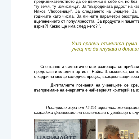
предизвикателството да се движиш в себе си, но без д
“ту земя, ту измислици”. За “възродената радост на к
Илков “Любовници”. За следването на Знаците. За 
годините като числа. За личните параметри безстраш
вцепенението от популярността. За продукта и паметт
взрив?! Какво ще има след него?!”.
Уша сравни тъмната рума 
учещ те да плуваш и дишаш
Спонтанно и симпатично към разговора се прибави
представя и младият артист - Райна Власковска, коят
с кадри на мокър колодиев процес, възкресяващи зорат
Дигиталните познания на учениците се срещат с
възприемане на енергията е най-верният критерий за и
Пъстрите хора от ПГИИ оцветиха монохромното
изградиха физиономични познанства с уредници и сл