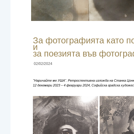
За фотографията като п
и
за поезията във фотогр
02/02/2024
"Наричайте ме УША". Ретроспективна изложба на Станка Цонк
12 декември 2023 – 4 февруари 2024, Софийска градска художе