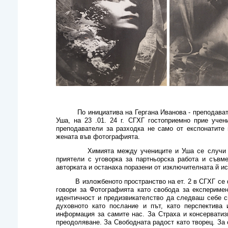
По инициатива на Гергана Иванова - преподавате
Уша, на 23 .01. 24 г. СГХГ гостоприемно прие уче
преподаватели за разходка не само от експонатите 
жената във фотографията.
Химията между учениците и Уша се случи веднаг
приятели с уговорка за партньорска работа и съвм
авторката и останаха поразени от изключителната й ис
В изложбеното пространство на ет. 2 в СГХГ се фо
говори за Фотографията като свобода за експеримен
идентичност и предизвикателство да следваш себе 
духовното като послание и път, като перспектива 
информация за самите нас. За Страха и консерватиз
преодоляване. За Свободната радост като творец. За