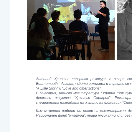
Антоний Христов завършва режисура с втора спец
Bournemouth - Англия, където режисира и първите си к
“A Little Story” и “Love and other fictions”.
В България, записва магистратура Екранна Режису
филмово изкуство “Кръстьо Сарафов”. Режисир
специалната наградата на журито на фондация “Стоя
Към момента работи по новия си късометражен фи
Национален фонд “Култура”; прави музикални клипове 