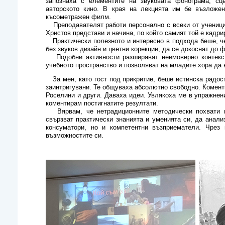
запознаха с елементите на звуковата фонограма, сц
авторското кино. В края на лекцията им бе възложе
късометражен филм.
Преподавателят работи персонално с всеки от ученицит
Христов представи и начина, по който самият той е кадри
Практически полезното и интересно в подхода беше, че
без звуков дизайн и цветни корекции; да се докоснат до 
Подобни активности разширяват неимоверно контекст
учебното пространство и позволяват на младите хора да
За мен, като гост под прикритие, беше истинска радост
заинтригувани. Те общуваха абсолютно свободно. Комент
Роселини и други. Даваха идеи. Увлякоха ме в упражнени
коментирам постигнатите резултати.
Вярвам, че нетрадиционните методически похвати по
свързват практически знанията и уменията си, да анал
консуматори, но и компетентни възприематели. Чрез
възможностите си.