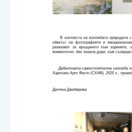
В контекста на изложбата природата се 
обектът на фотографиите и емоционални
разказват за връщането към корените, 
внимателно, бих казала дори, към съзерца
Дебютната самостоятелна изложба на
Хартиен Арт Фест (СХАФ), 2025 г., прове
Диляна Джибирова