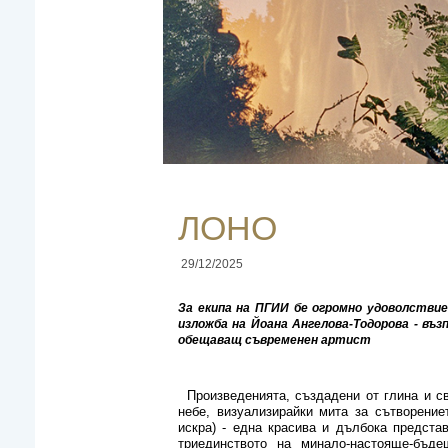
ЛОНО
29/12/2025
За екипа на ПГИИ бе огромно удоволстви
изложба на Йоана Ангелова-Тодорова - въ
обещаващ съвременен артист
Произведенията, създадени от глина и св
небе, визуализирайки мита за сътворение
искра) - една красива и дълбока предста
триединството на минало-настояще-бъде