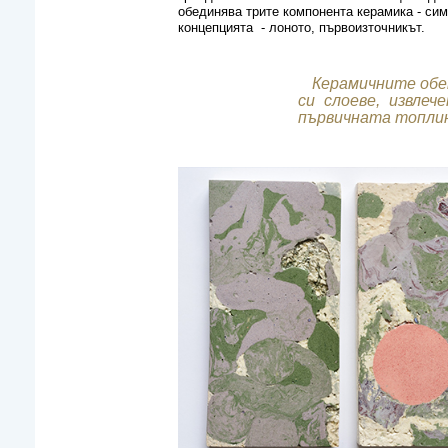
обединява трите компонента керамика - сим
концепцията - лоното, първоизточникът.
Керамичните обект
си слоеве, извле
първичната топлин