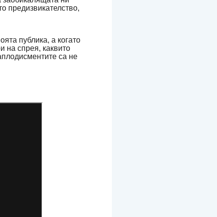
то предизвикателство,
оята публика, а когато
и на спрея, каквито
аплодисментите са не