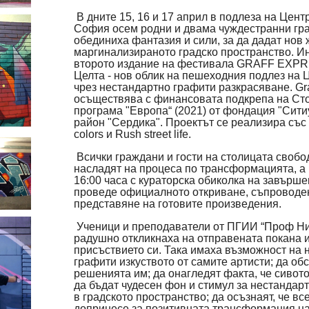
В дните 15, 16 и 17 април в подлеза на Цент
София осем родни и двама чуждестранни гр
обединиха фантазия и сили, за да дадат нов 
маргинализираното градско пространство. Ин
второто издание на фестивала GRAFF EXP
Целта - нов облик на пешеходния подлез на 
чрез нестандартно графити разкрасяване. Gra
осъществява с финансовата подкрепа на Ст
програма "Европа“ (2021) от фондация "Сити
район "Сердика". Проектът се реализира със
colors и Rush street life.
Всички граждани и гости на столицата свобо
насладят на процеса по трансформацията, а на
16:00 часа с кураторска обиколка на завърше
проведе официалното откриване, съпроводен
представяне на готовите произведения.
Ученици и преподаватели от ПГИИ “Проф Ни
радушно откликнаха на отправената покана и
присъствието си. Така имаха възможност на 
графити изкуството от самите артисти; да об
решенията им; да онагледят факта, че сивото
да бъдат чудесен фон и стимул за нестандар
в градското пространство; да осъзнаят, че вс
допринесе за позитивната трансформация н