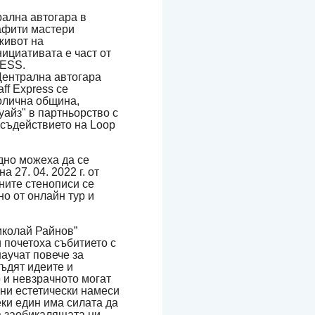
рална автогара в
афити мастери
живот на
ициативата е част от
RESS.
Централна автогара
ff Express се
олична община,
уайз" в партньорство с
 съдействието на Loop
дно можеха да се
 27. 04. 2022 г. от
ните стенописи се
о от онлайн тур и
колай Райнов”
 почетоха събитието с
научат повече за
съдят идеите и
 и невзрачното могат
тни естетически намеси
еки един има силата да
а заобикалящата ни