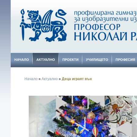
НАЧАЛО
АКТУАЛНО
ПРОЕКТИ
УЧИЛИЩЕТО
ПРОФЕСИЯ
Начало
»
Актуално
»
Деца играят вън