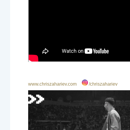
www.chriszahariev.com
/chriszahariev