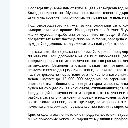
Последният учебен ден от изтичащата календарна годин
Коледно пиршество. Музикални столове, караоке, дър
цвят и настроение, припомняйки, че празникът е време з
Под ръководството на г-жа Галина Божилова се откри
въображение и старание. На щандовете в Ателие 6 уч
малки чудеса, изработени от сръчните им ръце. В Ат
предложение беше частица празнична магия, заредена с 
нужда. Споделеността и усмивките са най-доброто послан
Тържеството беше уважено от Крис Захариев - популяр
гимназията. Той допринесе не само с вдъхновяващото
сподели превратностите на личностното си развитие, ди
изграждане. Откровен и открит разказ за трудност
невъзможността да придобиеш такъв; за приятелствата в
част от декора на порастването, а по-късно и като сним
левов бюджет до 12 000 000 гледания; за огромния 
партньорства с бивши съученици; за креативността и в
пулса на сърцето си; за ключовете, отключванията; за бъ
Предусещайки смущението и задръжките на учениците,
разбира се, получи изкрени и горещи аплодисменти. Апл
което е било и онова, което ще бъде, за искреността и
полезната информация, свързана с най-важния въпрос сл
Крис сподели вълнението си от предстоящото си пътуван
А ние пожелахме успех на бъдещите му лични и профес