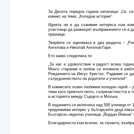
За Десета поредна година читалище „Св. св
комикс на тема: „Коледна история”.
Идеята ни е да съживим интереса към коми
участници да развихрят въображението си и 
празници.
Творбите се оценяваха в два раздела – „Ри
Ангелова и Николай Ангелов-Гари.
Ето какво споделиха те:
„За нас е удоволствие и радост всяка годин
Много старание и любов са вложили в работ
Рождението на Иисус Христос. Радваме се да 
сътрудничеството на родители и учители!“
В комиксите освен любимия коледен герой – 
теми като приятелството, съпричастността и т
и историята между Сърцето и Мозъка.
В изданието се включиха над 500 ученици от 1
предизвиква интерес у българските деца извън
Българско неделно училище „Йордан Йовков“ 
Благодарности към всички, за таланта, въобра