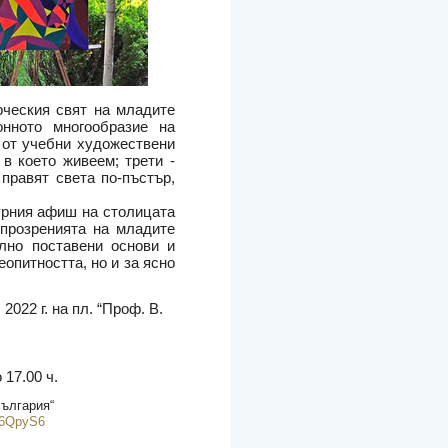
рческия свят на младите
онното многообразие на
 от учебни художествени
 в което живеем; трети -
 правят света по-пъстър,
турния афиш на столицата
 прозренията на младите
илно поставени основи и
еопитността, но и за ясно
022 г. на пл. “Проф. В.
 17.00 ч.
ългария“
g6QpyS6