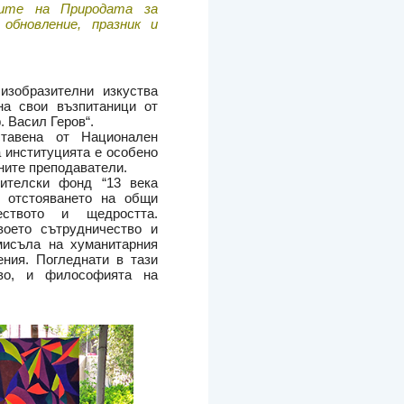
лите на Природата за
обновление, празник и
изобразителни изкуства
на свои възпитаници от
. Васил Геров“.
тавена от Национален
а институцията е особено
хните преподаватели.
ителски фонд “13 века
и отстояването на общи
еството и щедростта.
воето сътрудничество и
мисъла на хуманитарния
ения. Погледнати в тази
тво, и философията на