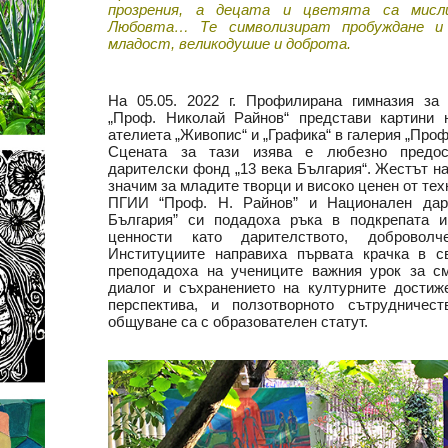
прозрения, а децата и цветята са мис
Любовта… Те символизират пробуждане и 
младост, великодушие и доброта.
На 05.05. 2022 г. Профилирана гимназия за 
„Проф. Николай Райнов“ представи картини 
ателиета „Живопис“ и „Графика“ в галерия „Проф
Сцената за тази изява е любезно предос
дарителски фонд „13 века България“. Жестът н
значим за младите творци и високо ценен от те
ПГИИ “Проф. Н. Райнов” и Национален дар
България” си подадоха ръка в подкрепата 
ценности като дарителството, доброволч
Институциите направиха първата крачка в с
преподадоха на учениците важния урок за с
диалог и съхранението на културните достиж
перспектива, и ползотворното сътрудничес
общуване са с образователен статут.