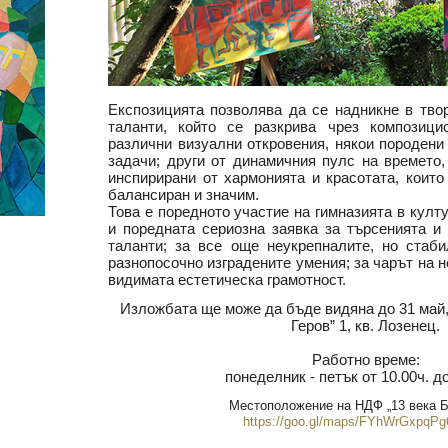
Експозицията позволява да се надникне в тво
таланти, който се разкрива чрез композици
различни визуални откровения, някои породени
задачи; други от динамичния пулс на времето,
инспирирани от хармонията и красотата, които
балансиран и значим.
Това е поредното участие на гимназията в кул
и поредната сериозна заявка за търсенията и
таланти; за все още неукрепналите, но стаб
разнопосочно изградените умения; за чарът на н
видимата естетическа грамотност.
Изложбата ще може да бъде видяна до 31 май, 2
Геров” 1, кв. Лозенец.
Работно време:
понеделник - петък от 10.00ч. до
Местоположение на НДФ „13 века Б
https://goo.gl/maps/FYhWrGxpqP