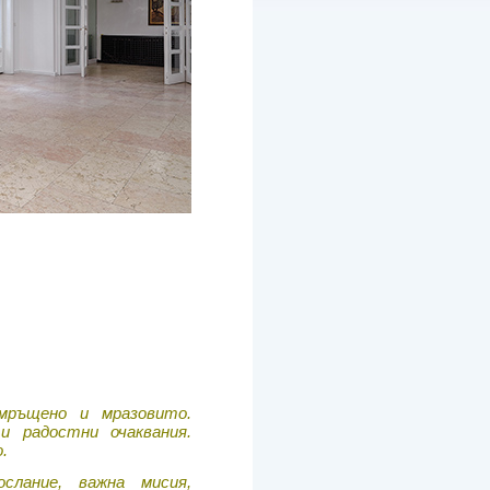
мръщено и мразовито.
и радостни очаквания.
.
лание, важна мисия,