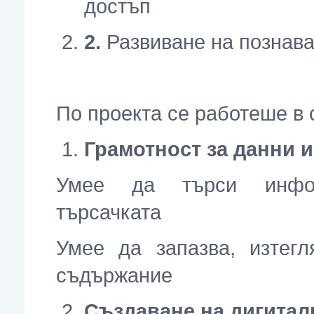
достъп
2
.
Развиване на познава
По проекта се работеше в 
Грамотност за данни 
Умее да търси инфор
търсачката
Умее да запазва, изтег
съдържание
Създаване на дигита