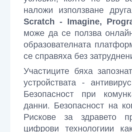
наложи използване друг
Scratch - Imagine, Progr
може да се ползва онлайн
образователната платформ
се справяха без затруднени
Участиците бяха запозна
устройствата - антивиру
Безопасност при комун
данни. Безопасност на к
Рискове за здравето п
цифрови технологиии ка