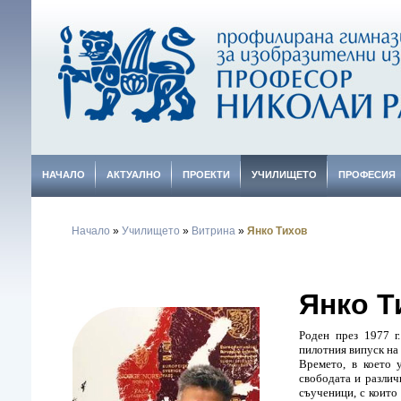
НАЧАЛО
АКТУАЛНО
ПРОЕКТИ
УЧИЛИЩЕТО
ПРОФЕСИЯ
Начало
»
Училището
»
Витрина
»
Янко Тихов
Янко Т
Роден през 1977 г
пилотния випуск на
Времето, в което 
свободата и различ
съученици, с които