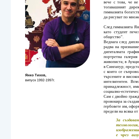
вече с това, че н
тогавашният дире
гимназията богатст
да рисуват по множ
След гимназията Ян
като студент печ
общество”.
Веднага след дипло
радва на признание
дигиталната графи
портретна галерия
живописта; в Аукци
в Сингапур; предста
с които се съпрово
Янко Тихов,
търсените и високо
випуск 1992-1997г.
интелигентен. Вгл
принадлежност, ими
социално-естетичес
Сам с двойно гражд
провокира за създа
гербовете им, офор
предели на всяка от
За създава
технологи
изображение
е чрез виз