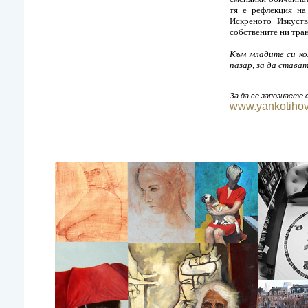
тя е рефлекция на
Искреното Изкуст
собствените ни тр
Към младите си ко
пазар, за да става
За да се запознаете
www.yankotihov