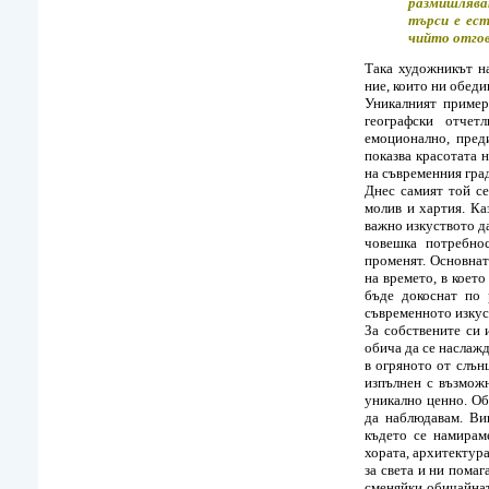
размишлява
търси е ест
чийто отгов
Така художникът н
ние, които ни обеди
Уникалният пример
географски отчет
емоционално, пред
показва красотата 
на съвременния град
Днес самият той се
молив и хартия. Ка
важно изкуството да
човешка потребнос
променят. Основнат
на времето, в което
бъде докоснат по 
съвременното изкус
За собствените си 
обича да се наслажд
в огряното от слън
изпълнен с възмож
уникално ценно. Об
да наблюдавам. Ви
където се намирам
хората, архитектур
за света и ни помаг
сменяйки обичайнат